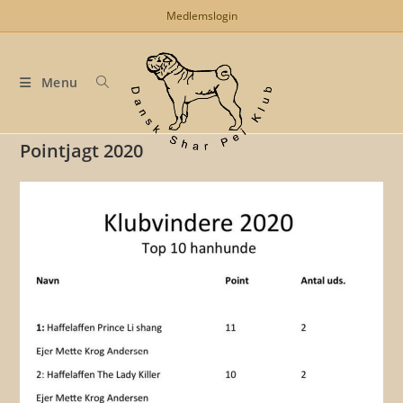
Skip
Medlemslogin
to
content
Menu
Pointjagt 2020