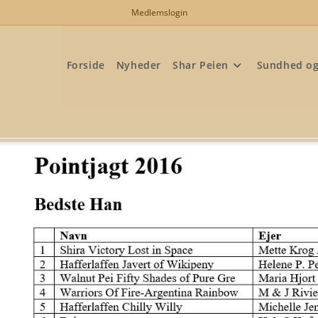
Medlemslogin
Forside
Nyheder
Shar Peien
Sundhed o