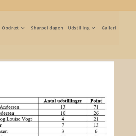
g Opdræt
Sharpei dagen
Udstilling
Galleri