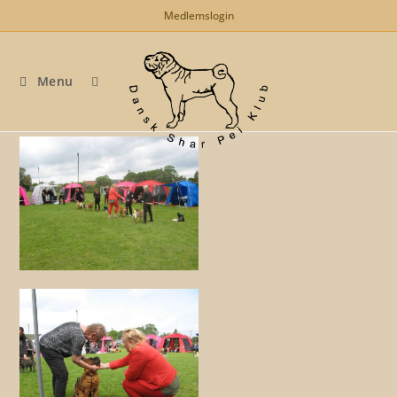
Skip
Medlemslogin
to
content
Menu