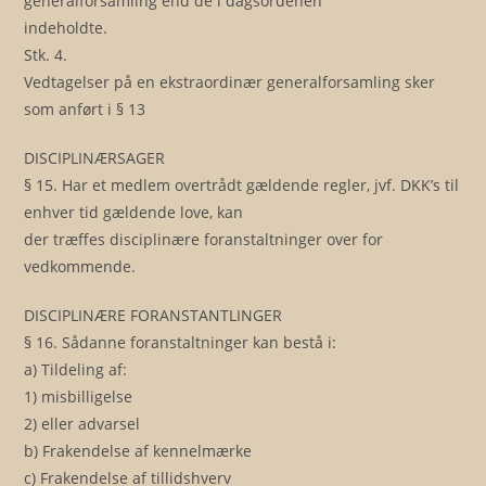
generalforsamling end de i dagsordenen
indeholdte.
Stk. 4.
Vedtagelser på en ekstraordinær generalforsamling sker
som anført i § 13
DISCIPLINÆRSAGER
§ 15. Har et medlem overtrådt gældende regler, jvf. DKK’s til
enhver tid gældende love, kan
der træffes disciplinære foranstaltninger over for
vedkommende.
DISCIPLINÆRE FORANSTANTLINGER
§ 16. Sådanne foranstaltninger kan bestå i:
a) Tildeling af:
1) misbilligelse
2) eller advarsel
b) Frakendelse af kennelmærke
c) Frakendelse af tillidshverv