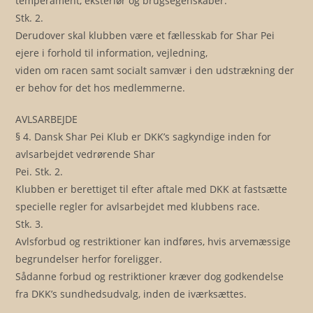
temperament, eksteriør og brugsegenskaber.
Stk. 2.
Derudover skal klubben være et fællesskab for Shar Pei
ejere i forhold til information, vejledning,
viden om racen samt socialt samvær i den udstrækning der
er behov for det hos medlemmerne.
AVLSARBEJDE
§ 4. Dansk Shar Pei Klub er DKK’s sagkyndige inden for
avlsarbejdet vedrørende Shar
Pei. Stk. 2.
Klubben er berettiget til efter aftale med DKK at fastsætte
specielle regler for avlsarbejdet med klubbens race.
Stk. 3.
Avlsforbud og restriktioner kan indføres, hvis arvemæssige
begrundelser herfor foreligger.
Sådanne forbud og restriktioner kræver dog godkendelse
fra DKK’s sundhedsudvalg, inden de iværksættes.