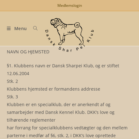
Skip
Medlemslogin
to
content
Menu
NAVN OG HJEMSTED
§1. Klubbens navn er Dansk Sharpei Klub, og er stiftet
12.06.2004
Stk. 2
Klubbens hjemsted er formandens addresse
Stk. 3
Klubben er en specialklub, der er anerkendt af og
samarbejder med Dansk Kennel Klub. DKK’s love og
tilhørende reglementer
har forrang for specialklubbens vedtægter og den mellem
parterne i medfør af §6, stk. 2, i DKK’s love oprettede