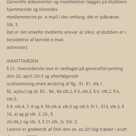
Generelle dokumenter og meddelelser lægges på klubbens
hjemmeside og tilsendes
medlemmerne pr. e-mail i det omfang, det er påkrævet.
Stk. 3.
Det er det enkelte medlems ansvar at sikre, at klubben er i
besiddelse af korrekt e-mail
adresse(r).
IKRAFTTRÆDEN
§ 21. Ovenstående love er vedtaget på generalforsamling
den 20. april 2013 og efterfølgende
urafstemning (med ændring af flg. :§1, §1. stk.1,
§2. a),b),c) og d), §3. , §4., §4.stk.2, § 5.,stk.2, § 6. stk.2, § 6.
stk.3,
§ 8. stk.4, 7, 8 og 9, §9.stk.4, stk.5 og stk.9, §11., §13, stk.3, §
16. a) og g) stk. 2, 20., §
20.stk.2 og stk. 3, § 21.stk. 2). Stk. 2.
Lovene er godkendt af DKK den xx .xx.2013og træder i kraft