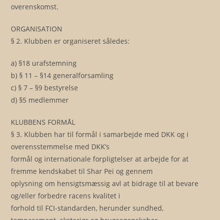
overenskomst.
ORGANISATION
§ 2. Klubben er organiseret således:
a) §18 urafstemning
b) § 11 – §14 generalforsamling
c) § 7 – §9 bestyrelse
d) §5 medlemmer
KLUBBENS FORMÅL
§ 3. Klubben har til formål i samarbejde med DKK og i
overensstemmelse med DKK’s
formål og internationale forpligtelser at arbejde for at
fremme kendskabet til Shar Pei og gennem
oplysning om hensigtsmæssig avl at bidrage til at bevare
og/eller forbedre racens kvalitet i
forhold til FCI-standarden, herunder sundhed,