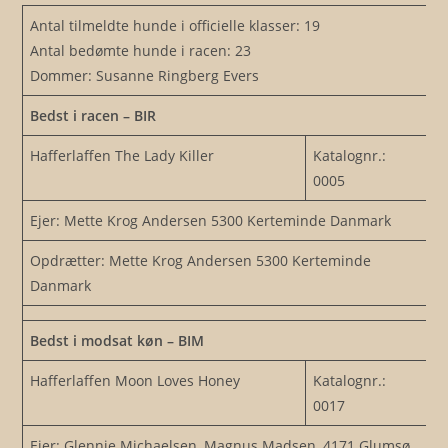
Skip
Antal tilmeldte hunde i officielle klasser: 19
to
Antal bedømte hunde i racen: 23
content
Dommer: Susanne Ringberg Evers
Bedst i racen – BIR
Hafferlaffen The Lady Killer
Katalognr.:
0005
Ejer: Mette Krog Andersen 5300 Kerteminde Danmark
Opdrætter: Mette Krog Andersen 5300 Kerteminde
Danmark
Bedst i modsat køn – BIM
Hafferlaffen Moon Loves Honey
Katalognr.:
0017
Ejer: Glennie Michaelsen, Magnus Madsen, 4171 Glumsø