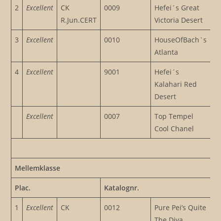
2
Excellent
CK
0009
Hefei´s Great
R.Jun.CERT
Victoria Desert
3
Excellent
0010
HouseOfBach`s
Atlanta
4
Excellent
9001
Hefei´s
Kalahari Red
Desert
Excellent
0007
Top Tempel
Cool Chanel
Mellemklasse
Plac.
Katalognr.
1
Excellent
CK
0012
Pure Pei’s Quite
The Diva