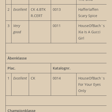
2
Excellent
CK 4.BTK
0013
Hafferlaffen
R.CERT
Scary Spice
3
Very
0011
HouseOfBach`s
good
Xia Is A Gucci
Girl
Åbenklasse
Plac.
Katalognr.
1
Excellent
CK
0014
HouseOfBach`s
For Your Eyes
Only
Championklasse