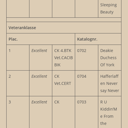
Sleeping
Beauty
Veteranklasse
Plac.
Katalognr.
1
Excellent
CK 4.BTK
0702
Deakie
Vet.CACIB
Duchess
BIK
Of York
2
Excellent
CK
0704
Hafferlaff
Vet.CERT
en Never
say Never
3
Excellent
CK
0703
R U
Kiddin’M
e From
the