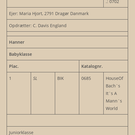
.: 0702
Ejer: Maria Hjort, 2791 Dragør Danmark
Opdrætter: C. Davis England
Hanner
Babyklasse
Plac.
Katalognr.
1
SL
BIK
0685
HouseOf
Bach`s
It`s A
Mann`s
World
Juniorklasse