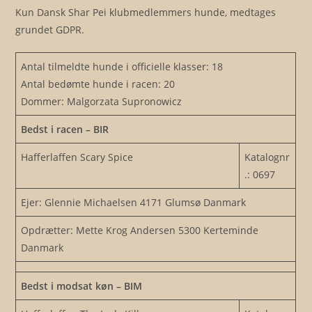
Skip
Kun Dansk Shar Pei klubmedlemmers hunde, medtages
to
grundet GDPR.
content
Antal tilmeldte hunde i officielle klasser: 18
Antal bedømte hunde i racen: 20
Dommer: Malgorzata Supronowicz
Bedst i racen – BIR
Hafferlaffen Scary Spice
Katalognr
.: 0697
Ejer: Glennie Michaelsen 4171 Glumsø Danmark
Opdrætter: Mette Krog Andersen 5300 Kerteminde
Danmark
Bedst i modsat køn – BIM