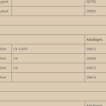
 good
00795
 good
00802
Katalognr.
llent
CK 4.BTK
00812
llent
CK
00809
llent
CK
00813
llent
00814
Katalognr.