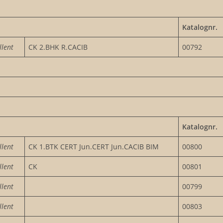
Katalognr.
llent
CK 2.BHK R.CACIB
00792
Katalognr.
llent
CK 1.BTK CERT Jun.CERT Jun.CACIB BIM
00800
llent
CK
00801
llent
00799
llent
00803