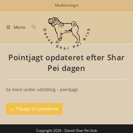
Skip
Medlemslogin
to
content
Menu
Pointjagt opdateret efter Shar
Pei dagen
Se mere under udstilling – pointjagt
← Tilbage til nyhederne
Copyright 2026 - Dansk Shar Pei klub